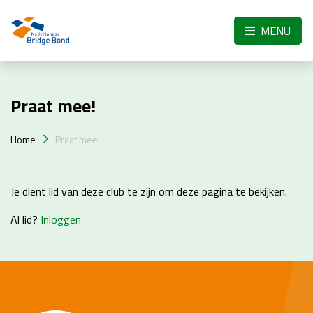
Skip to the main content
MENU
Praat mee!
Home
Praat mee!
Je dient lid van deze club te zijn om deze pagina te bekijken.
Al lid?
Inloggen