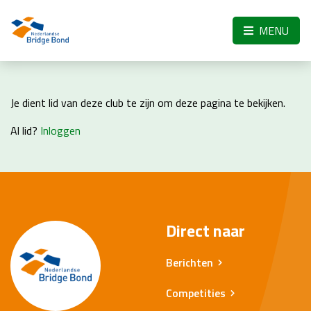
Skip to the main content
MENU
Je dient lid van deze club te zijn om deze pagina te bekijken.
Al lid?
Inloggen
Direct naar
Berichten
Competities